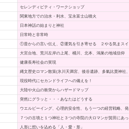
セレンディピティ・ワークショップ
関東地方での治水・利水、宝永富士山噴火
日本神話の始まりと神社
日常時と非常時
①昔からの言い伝え、②運気を引き寄せる ２やる気まスイ
大宮台地、荒川左岸の上尾、桶川、北本、鴻巣の地域信仰
健康長寿社会の実現
縄文歴史ロマン散策(氷川天満宮、後谷遺跡、多氣比賣神社
現役時代にセカンドライフへの備えを！
大陸や火山の衝突からハザードマップ
突然にグラッと・・・あなたはどうする
ウエルビーイング、心理的安全性、もう一つの経営戦略、発
７つの古墳と１つ神社と３つの寺院の大ロマンが箕田にあっ
人形に想いを込める「人・愛・形」