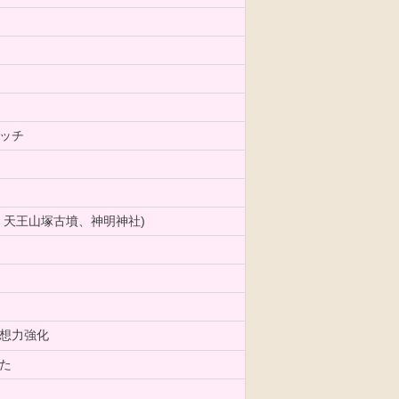
ッチ
、天王山塚古墳、神明神社)
想力強化
た