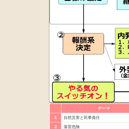
テーマ
１
自然災害と民事責任
２
落雷危険