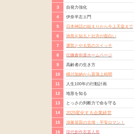
３
自発力強化
4
伊奈半左エ門
5
日本神話の始まりから今上天皇まで
6
地形を知ると社寺が面白い
7
運気とやる気のスイッチ
8
伝鎌倉街道ホームページ
9
高齢者の生き方
10
桶川加納から菖蒲上栢間
11
人生100年の行動計画
12
地形を知る
13
とっさの判断力で命を守る
14
2025変化する企業経営
15
鴻巣箕田の古墳・平安ロマン！
16
現代創作衣裳人形