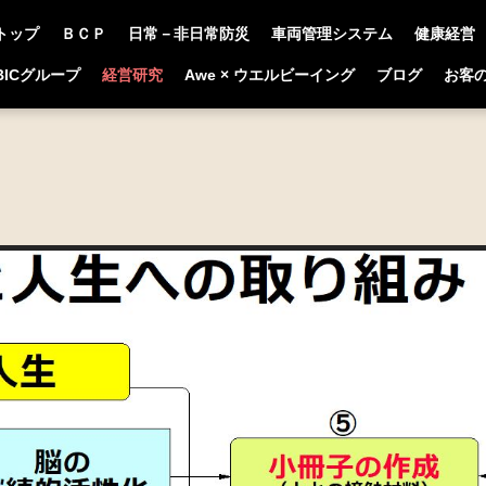
トップ
ＢＣＰ
日常－非日常防災
車両管理システム
健康経営
BICグループ
経営研究
Awe × ウエルビーイング
ブログ
お客