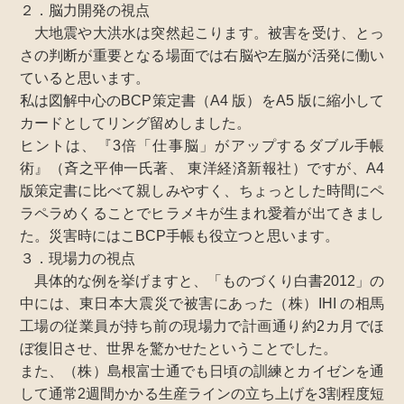
２．脳力開発の視点
大地震や大洪水は突然起こります。被害を受け、とっ
さの判断が重要となる場面では右脳や左脳が活発に働い
ていると思います。
私は図解中心のBCP策定書（A4 版）をA5 版に縮小して
カードとしてリング留めしました。
ヒントは、『3倍「仕事脳」がアップするダブル手帳
術』（斉之平伸一氏著、 東洋経済新報社）ですが、A4
版策定書に比べて親しみやすく、ちょっとした時間にペ
ラペラめくることでヒラメキが生まれ愛着が出てきまし
た。災害時にはこBCP手帳も役立つと思います。
３．現場力の視点
具体的な例を挙げますと、「ものづくり白書2012」の
中には、東日本大震災で被害にあった（株）IHI の相馬
工場の従業員が持ち前の現場力で計画通り約2カ月でほ
ぼ復旧させ、世界を驚かせたということでした。
また、（株）島根富士通でも日頃の訓練とカイゼンを通
して通常2週間かかる生産ラインの立ち上げを3割程度短