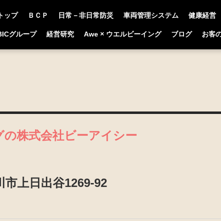
トップ
ＢＣＰ
日常－非日常防災
車両管理システム
健康経営
BICグループ
経営研究
Awe × ウエルビーイング
ブログ
お客
グの
株式会社ビーアイシー
川市上日出谷1269-92